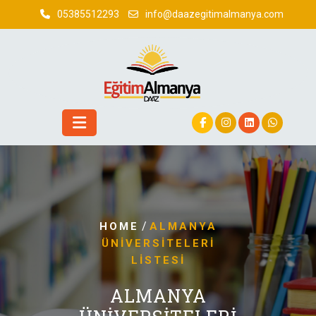
Skip
05385512293
info@daazegitimalmanya.com
to
content
/
HOME
ALMANYA
ÜNIVERSITELERI
LISTESI
ALMANYA