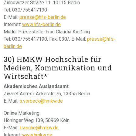
Zinnowitzer Straße 11, 10115 Berlin
Tel: 030/755417190
E-Mail:
presse@hfs-berlin.de
Internet:
www.hfs-berlin.de
Müdür Presestelle: Frau Claudia Kießling
Tel: 030/755417190, Fax: 030/, E-Mail:
presse@hfs-
berlin.de
30) HMKW Hochschule für
Medien, Kommunikation und
Wirtschaft*
Akademisches Auslandsamt
Ziyaret Adresi: Ackerstr. 76, 13355 Berlin
E-Mail:
s.vorbeck@hmkw.de
Online Marketing
Höninger Weg 139, 50969 Köln
E-Mail:
l.rasche@hmkw.de
Internet:
www.hmkw.de