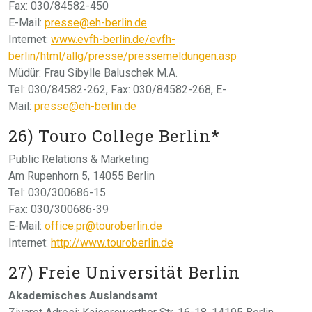
Fax: 030/84582-450
E-Mail:
presse@eh-berlin.de
Internet:
www.evfh-berlin.de/evfh-
berlin/html/allg/presse/pressemeldungen.asp
Müdür: Frau Sibylle Baluschek M.A.
Tel: 030/84582-262, Fax: 030/84582-268, E-
Mail:
presse@eh-berlin.de
26) Touro College Berlin*
Public Relations & Marketing
Am Rupenhorn 5, 14055 Berlin
Tel: 030/300686-15
Fax: 030/300686-39
E-Mail:
office.pr@touroberlin.de
Internet:
http://www.touroberlin.de
27) Freie Universität Berlin
Akademisches Auslandsamt