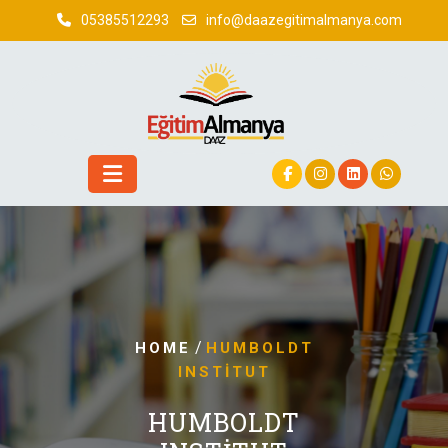
Skip
05385512293
info@daazegitimalmanya.com
to
content
/
HOME
HUMBOLDT
INSTITUT
HUMBOLDT