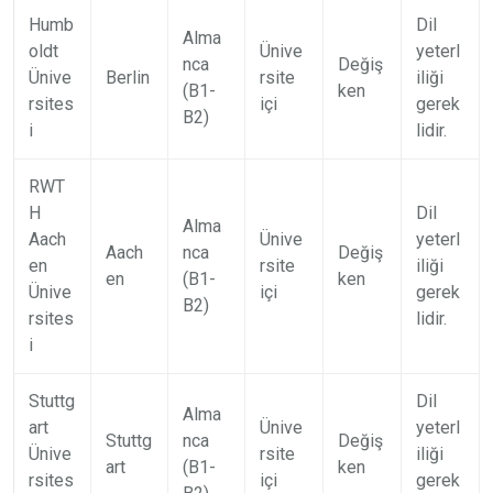
Humb
Dil
Alma
oldt
Ünive
yeterl
nca
Değiş
Ünive
Berlin
rsite
iliği
(B1-
ken
rsites
içi
gerek
B2)
i
lidir.
RWT
H
Dil
Alma
Aach
Ünive
yeterl
Aach
nca
Değiş
en
rsite
iliği
en
(B1-
ken
Ünive
içi
gerek
B2)
rsites
lidir.
i
Stuttg
Dil
Alma
art
Ünive
yeterl
Stuttg
nca
Değiş
Ünive
rsite
iliği
art
(B1-
ken
rsites
içi
gerek