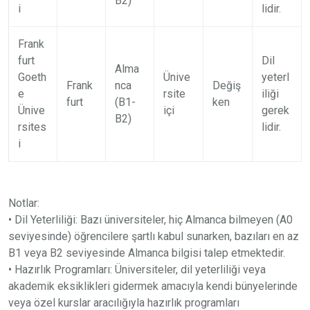
B2)
i
lidir.
Frank
furt
Dil
Alma
Goeth
Ünive
yeterl
Frank
nca
Değiş
e
rsite
iliği
furt
(B1-
ken
Ünive
içi
gerek
B2)
rsites
lidir.
i
Notlar:
• Dil Yeterliliği: Bazı üniversiteler, hiç Almanca bilmeyen (A0
seviyesinde) öğrencilere şartlı kabul sunarken, bazıları en az
B1 veya B2 seviyesinde Almanca bilgisi talep etmektedir.
• Hazırlık Programları: Üniversiteler, dil yeterliliği veya
akademik eksiklikleri gidermek amacıyla kendi bünyelerinde
veya özel kurslar aracılığıyla hazırlık programları