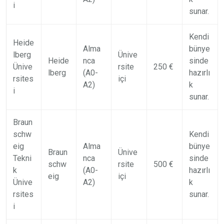
i
sunar.
Kendi
Heide
Alma
bünye
lberg
Ünive
Heide
nca
sinde
Ünive
rsite
250 €
lberg
(A0-
hazırlı
rsites
içi
A2)
k
i
sunar.
Braun
schw
Kendi
eig
Alma
bünye
Braun
Ünive
Tekni
nca
sinde
schw
rsite
500 €
k
(A0-
hazırlı
eig
içi
Ünive
A2)
k
rsites
sunar.
i