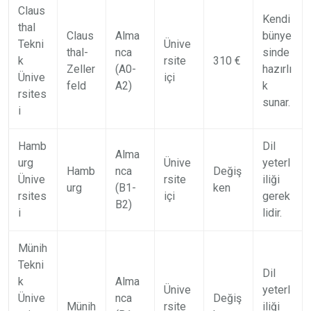
Claus
Kendi
thal
Claus
Alma
bünye
Tekni
Ünive
thal-
nca
sinde
k
rsite
310 €
Zeller
(A0-
hazırlı
Ünive
içi
feld
A2)
k
rsites
sunar.
i
Hamb
Dil
Alma
urg
Ünive
yeterl
Hamb
nca
Değiş
Ünive
rsite
iliği
urg
(B1-
ken
rsites
içi
gerek
B2)
i
lidir.
Münih
Tekni
Dil
k
Alma
Ünive
yeterl
Ünive
nca
Değiş
Münih
rsite
iliği