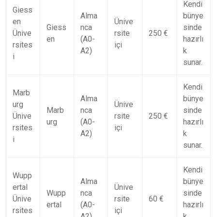
Kendi
Giess
Alma
bünye
en
Ünive
Giess
nca
sinde
Ünive
rsite
250 €
en
(A0-
hazırlı
rsites
içi
A2)
k
i
sunar.
Kendi
Marb
Alma
bünye
urg
Ünive
Marb
nca
sinde
Ünive
rsite
250 €
urg
(A0-
hazırlı
rsites
içi
A2)
k
i
sunar.
Kendi
Wupp
Alma
bünye
ertal
Ünive
Wupp
nca
sinde
Ünive
rsite
60 €
ertal
(A0-
hazırlı
rsites
içi
A2)
k