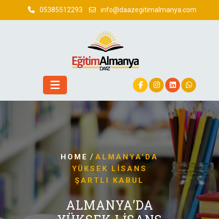
Skip
05385512293
info@daazegitimalmanya.com
to
content
/
HOME
ALMANYA’DA
YÜKSEK LISANS
ŞARTLI KABUL
ALMANYA’DA