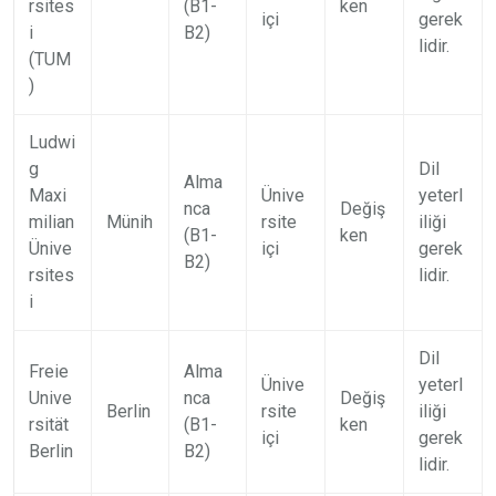
rsites
(B1-
ken
içi
gerek
i
B2)
lidir.
(TUM
)
Ludwi
g
Dil
Alma
Maxi
Ünive
yeterl
nca
Değiş
milian
Münih
rsite
iliği
(B1-
ken
Ünive
içi
gerek
B2)
rsites
lidir.
i
Dil
Freie
Alma
Ünive
yeterl
Unive
nca
Değiş
Berlin
rsite
iliği
rsität
(B1-
ken
içi
gerek
Berlin
B2)
lidir.