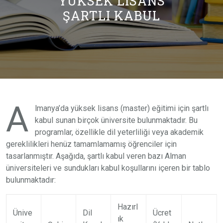
YÜKSEK LISANS
ŞARTLI KABUL
A
lmanya’da yüksek lisans (master) eğitimi için şartlı
kabul sunan birçok üniversite bulunmaktadır. Bu
programlar, özellikle dil yeterliliği veya akademik
gereklilikleri henüz tamamlamamış öğrenciler için
tasarlanmıştır. Aşağıda, şartlı kabul veren bazı Alman
üniversiteleri ve sundukları kabul koşullarını içeren bir tablo
bulunmaktadır:
Hazırl
Ünive
Dil
Ücret
ık