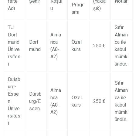
rsite
Şehir
Koşul
(Yakla
Notlar
Progr
Adı
u
şık)
amı
TU
Sıfır
Dort
Alma
Alman
mund
Dort
nca
Özel
ca ile
250 €
Ünive
mund
(A0-
kurs
kabul
rsites
A2)
mümk
i
ündür.
Duisb
Sıfır
urg-
Alma
Alman
Esse
Duisb
nca
Özel
ca ile
n
urg/E
250 €
(A0-
kurs
kabul
Ünive
ssen
A2)
mümk
rsites
ündür.
i